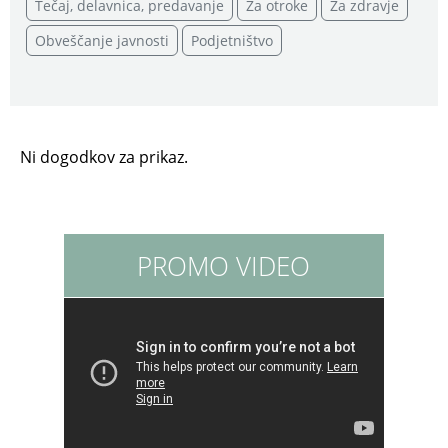
Tečaj, delavnica, predavanje
Za otroke
Za zdravje
Obveščanje javnosti
Podjetništvo
Ni dogodkov za prikaz.
PROMO VIDEO