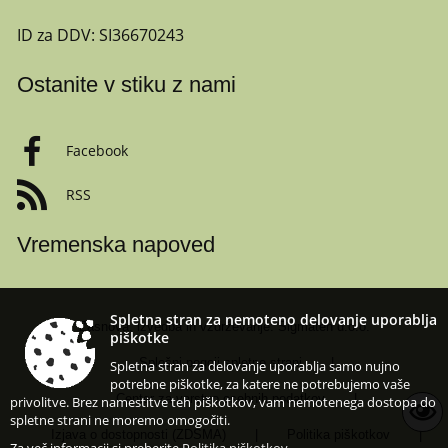
ID za DDV:
SI36670243
Ostanite v stiku z nami
Facebook
RSS
Vremenska napoved
Spletna stran za nemoteno delovanje uporablja
Zasnova, izvedba in vzdrževanje: Sigmateh d.o.o.
piškotke
Splošni pogoji spletne strani
|
Spletna stran za delovanje uporablja samo nujno
potrebne piškotke, za katere ne potrebujemo vaše
Center za varstvo osebnih podatkov
|
privolitve. Brez namestitve teh piškotkov, vam nemotenega dostopa do
spletne strani ne moremo omogočiti.
Izjava o dostopnosti (ZDSMA)
|
Politika piškotkov
|