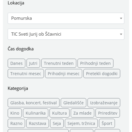
Lokacija
Pomurska
TIC Sveti Jurij ob Ščavnici
Čas dogodka
Danes
Jutri
Trenutni teden
Prihodnji teden
Trenutni mesec
Prihodnji mesec
Pretekli dogodki
Kategorija
Glasba, koncert, festival
Gledališče
Izobraževanje
Kino
Kulinarika
Kultura
Za mlade
Prireditev
Razno
Razstava
Seja
Sejem, tržnica
Šport