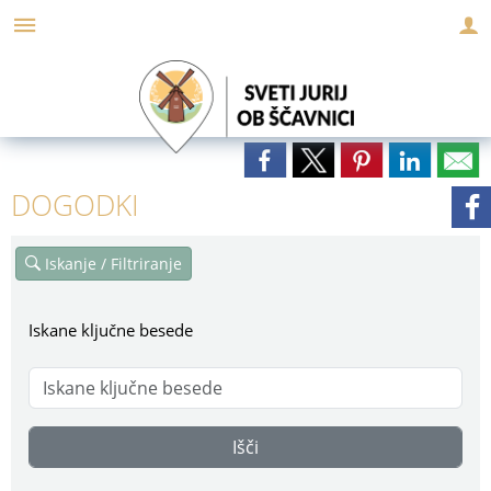
Za pričetek iskanja kliknite na puščico >
DOGODKI
Iskanje / Filtriranje
Iskane ključne besede
Išči