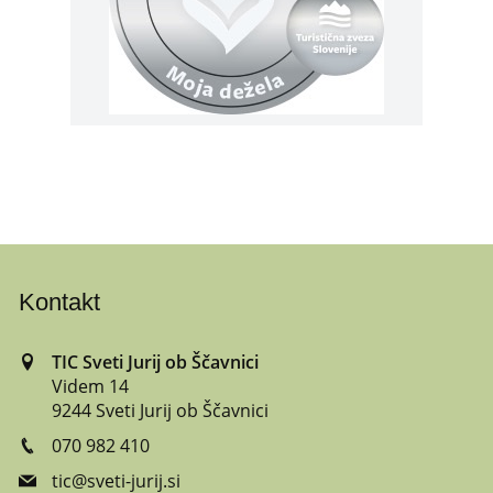
Kontakt
TIC Sveti Jurij ob Ščavnici
Videm 14
9244 Sveti Jurij ob Ščavnici
070 982 410
tic@sveti-jurij.si